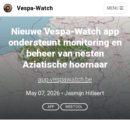
Vespa-Watch
MENU
Nieuwe Vespa-Watch app
ondersteunt monitoring en
beheer van nesten
Aziatische hoornaar
app.vespawatch.be
May 07, 2026
• Jasmijn Hillaert
APP
WEBTOOL